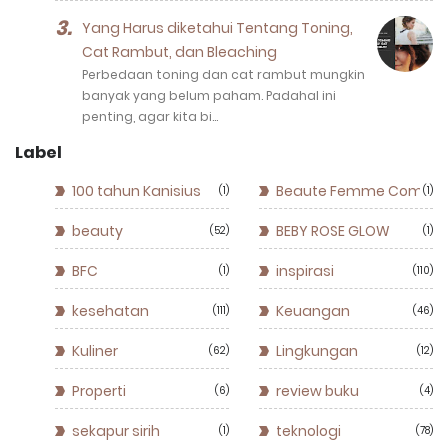
Yang Harus diketahui Tentang Toning,
Cat Rambut, dan Bleaching
Perbedaan toning dan cat rambut mungkin
banyak yang belum paham. Padahal ini
penting, agar kita bi…
Label
100 tahun Kanisius
Beaute Femme Commun
1
1
beauty
BEBY ROSE GLOW
52
1
BFC
inspirasi
1
110
kesehatan
Keuangan
111
46
Kuliner
Lingkungan
62
12
Properti
review buku
6
4
sekapur sirih
teknologi
1
78