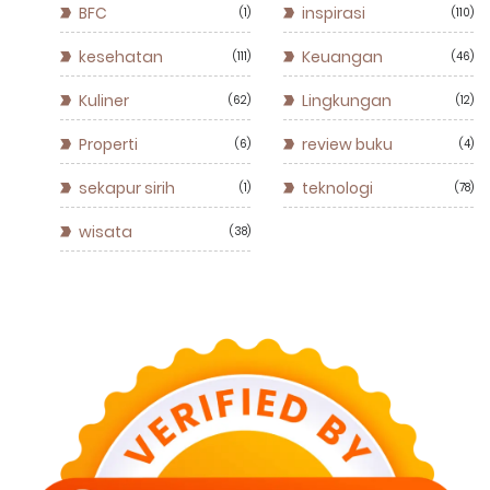
BFC
inspirasi
1
110
kesehatan
Keuangan
111
46
Kuliner
Lingkungan
62
12
Properti
review buku
6
4
sekapur sirih
teknologi
1
78
wisata
38