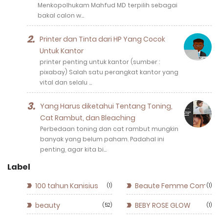
Menkopolhukam Mahfud MD terpilih sebagai
bakal calon w…
Printer dan Tinta dari HP Yang Cocok
Untuk Kantor
printer penting untuk kantor (sumber :
pixabay) Salah satu perangkat kantor yang
vital dan selalu …
Yang Harus diketahui Tentang Toning,
Cat Rambut, dan Bleaching
Perbedaan toning dan cat rambut mungkin
banyak yang belum paham. Padahal ini
penting, agar kita bi…
Label
100 tahun Kanisius
Beaute Femme Commun
1
1
beauty
BEBY ROSE GLOW
52
1