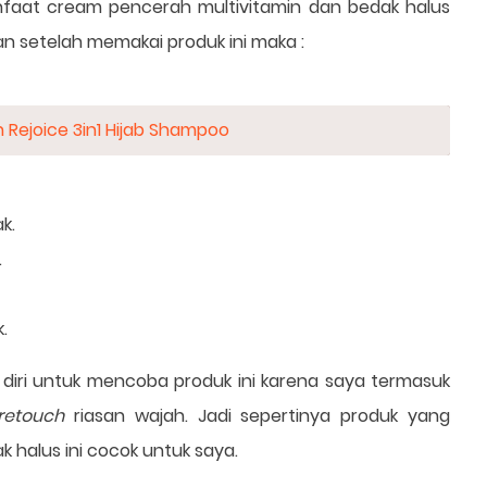
aat cream pencerah multivitamin dan bedak halus
 setelah memakai produk ini maka :
ejoice 3in1 Hijab Shampoo
ak.
.
k.
 diri untuk mencoba produk ini karena saya termasuk
retouch
riasan wajah. Jadi sepertinya produk yang
halus ini cocok untuk saya.