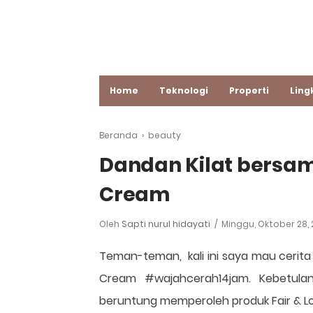
Home
Teknologi
Properti
Ling
Beranda
›
beauty
Dandan Kilat bersama
Cream
Oleh
Sapti nurul hidayati
Minggu, Oktober 28,
Teman-teman, kali ini saya mau cerit
Cream #wajahcerah14jam. Kebetula
beruntung memperoleh produk Fair & Lov