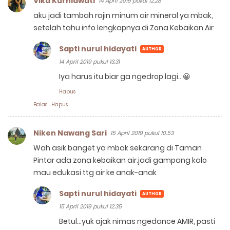
Vika Kurniawati
14 April 2019 pukul 12.28
aku jadi tambah rajin minum air mineral ya mbak,
setelah tahu info lengkapnya di Zona Kebaikan Air
Sapti nurul hidayati
14 April 2019 pukul 13.31
Iya harus itu biar ga ngedrop lagi.. 😀
Hapus
Balas
Hapus
Niken Nawang Sari
15 April 2019 pukul 10.53
Wah asik banget ya mbak sekarang di Taman
Pintar ada zona kebaikan air.jadi gampang kalo
mau edukasi ttg air ke anak-anak
Sapti nurul hidayati
15 April 2019 pukul 12.35
Betul...yuk ajak nimas ngedance AMIR, pasti