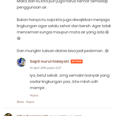
Maka dari itu kita pun juga harus hemat terhadap
penggunaan air.
Bukan hanya itu saja kita juga diwajibkan menjaga
lingkungan agar selalu sehat dan bersih. Agar tidak
mencemari sungai maupun mata air yang ada.😄
😄
Dan mungkin tulisan diatas bisa jadi pedoman ..😄
Sapti nurul hidayati
14 April 2019 pukul 13.27
Iya, betul sekali...smg semakin banyak yang
sadar lingkungan yaa...btw mksh sdh
mampir...
Hapus
Balas
Hapus