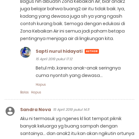
Bagus nih dibuatin Zona Kebaikan Air, biar anak2
juga belajar bahwa buang2 air itu tidak baik. Iya,
kadang yang dewasa juga sih ya yang ngasih
contoh kurang baik. Semoga dengan edukasi di
Zona Kebaikan Air ini semua jadi paham betapa
pentingnya menjaga air di lingkungan kita.
Sapti nurul hidayati
15 April 2019 pukul 17.12
Betul mb..karena anak-anak seringnya
cuma nyontoh yang dewasa...
Hapus
Balas
Hapus
Sandra Nova
15 April 2019 pukul 14.11
Aku ni termasuk yg ngenes kl liat tempat piknik
banyak keluarga yg buang sampah dengan
santainya... dan anak2 itu kan akan ngikutin ortunya