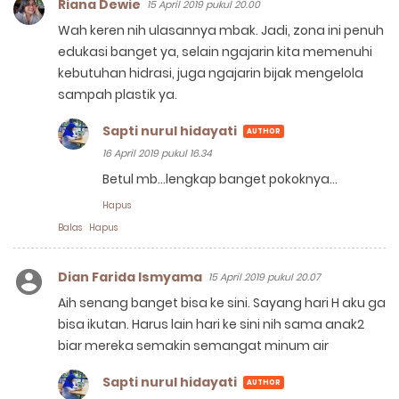
Riana Dewie
15 April 2019 pukul 20.00
Wah keren nih ulasannya mbak. Jadi, zona ini penuh
edukasi banget ya, selain ngajarin kita memenuhi
kebutuhan hidrasi, juga ngajarin bijak mengelola
sampah plastik ya.
Sapti nurul hidayati
16 April 2019 pukul 16.34
Betul mb...lengkap banget pokoknya...
Hapus
Balas
Hapus
Dian Farida Ismyama
15 April 2019 pukul 20.07
Aih senang banget bisa ke sini. Sayang hari H aku ga
bisa ikutan. Harus lain hari ke sini nih sama anak2
biar mereka semakin semangat minum air
Sapti nurul hidayati