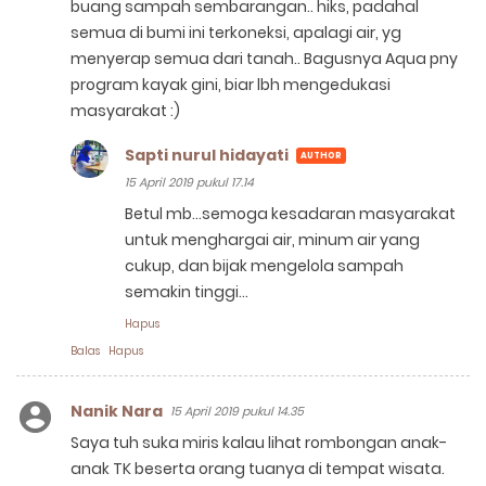
buang sampah sembarangan.. hiks, padahal
semua di bumi ini terkoneksi, apalagi air, yg
menyerap semua dari tanah.. Bagusnya Aqua pny
program kayak gini, biar lbh mengedukasi
masyarakat :)
Sapti nurul hidayati
15 April 2019 pukul 17.14
Betul mb...semoga kesadaran masyarakat
untuk menghargai air, minum air yang
cukup, dan bijak mengelola sampah
semakin tinggi...
Hapus
Balas
Hapus
Nanik Nara
15 April 2019 pukul 14.35
Saya tuh suka miris kalau lihat rombongan anak-
anak TK beserta orang tuanya di tempat wisata.