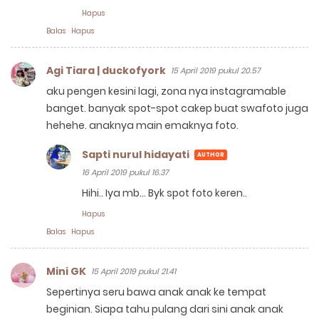
Hapus
Balas
Hapus
Agi Tiara | duckofyork
15 April 2019 pukul 20.57
aku pengen kesini lagi, zona nya instagramable
banget. banyak spot-spot cakep buat swafoto juga
hehehe. anaknya main emaknya foto.
Sapti nurul hidayati
16 April 2019 pukul 16.37
Hihi.. Iya mb... Byk spot foto keren..
Hapus
Balas
Hapus
Mini GK
15 April 2019 pukul 21.41
Sepertinya seru bawa anak anak ke tempat
beginian. Siapa tahu pulang dari sini anak anak