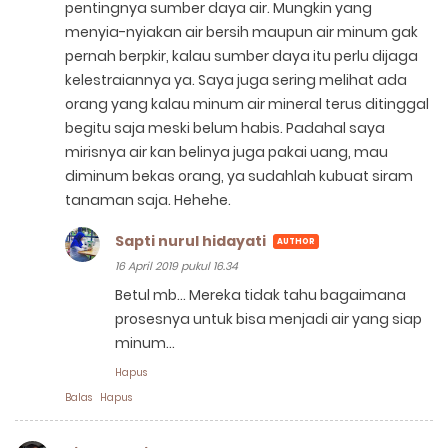
pentingnya sumber daya air. Mungkin yang
menyia-nyiakan air bersih maupun air minum gak
pernah berpkir, kalau sumber daya itu perlu dijaga
kelestraiannya ya. Saya juga sering melihat ada
orang yang kalau minum air mineral terus ditinggal
begitu saja meski belum habis. Padahal saya
mirisnya air kan belinya juga pakai uang, mau
diminum bekas orang, ya sudahlah kubuat siram
tanaman saja. Hehehe.
Sapti nurul hidayati
16 April 2019 pukul 16.34
Betul mb... Mereka tidak tahu bagaimana
prosesnya untuk bisa menjadi air yang siap
minum...
Hapus
Balas
Hapus