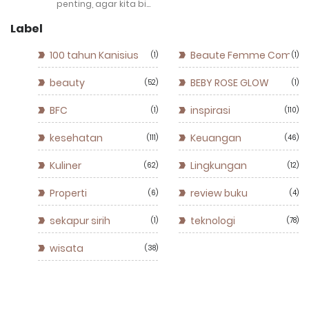
penting, agar kita bi…
Label
100 tahun Kanisius
Beaute Femme Commun
1
1
beauty
BEBY ROSE GLOW
52
1
BFC
inspirasi
1
110
kesehatan
Keuangan
111
46
Kuliner
Lingkungan
62
12
Properti
review buku
6
4
sekapur sirih
teknologi
1
78
wisata
38