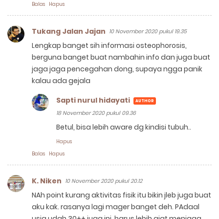
Balas
Hapus
Tukang Jalan Jajan
10 November 2020 pukul 19.35
Lengkap banget sih informasi osteophorosis,
berguna banget buat nambahin info dan juga buat
jaga jaga pencegahan dong, supaya ngga panik
kalau ada gejala
Sapti nurul hidayati
18 November 2020 pukul 09.36
Betul, bisa lebih aware dg kindisi tubuh..
Hapus
Balas
Hapus
K. Niken
10 November 2020 pukul 20.12
NAh point kurang aktivitas fisik itu bikin jleb juga buat
aku kak. rasanya lagi mager banget deh. PAdaal
usia udah 30++ juga ini, harus lebih giat menjaga