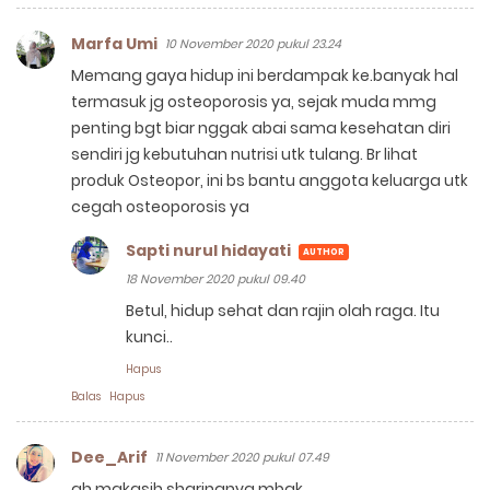
Marfa Umi
10 November 2020 pukul 23.24
Memang gaya hidup ini berdampak ke.banyak hal
termasuk jg osteoporosis ya, sejak muda mmg
penting bgt biar nggak abai sama kesehatan diri
sendiri jg kebutuhan nutrisi utk tulang. Br lihat
produk Osteopor, ini bs bantu anggota keluarga utk
cegah osteoporosis ya
Sapti nurul hidayati
18 November 2020 pukul 09.40
Betul, hidup sehat dan rajin olah raga. Itu
kunci..
Hapus
Balas
Hapus
Dee_Arif
11 November 2020 pukul 07.49
ah makasih sharingnya mbak...