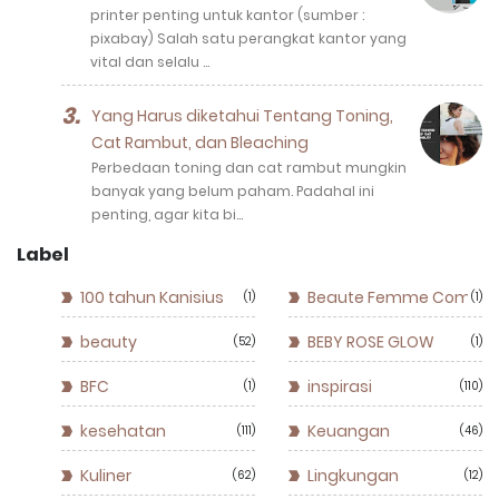
printer penting untuk kantor (sumber :
pixabay) Salah satu perangkat kantor yang
vital dan selalu …
Yang Harus diketahui Tentang Toning,
Cat Rambut, dan Bleaching
Perbedaan toning dan cat rambut mungkin
banyak yang belum paham. Padahal ini
penting, agar kita bi…
Label
100 tahun Kanisius
Beaute Femme Commun
1
1
beauty
BEBY ROSE GLOW
52
1
BFC
inspirasi
1
110
kesehatan
Keuangan
111
46
Kuliner
Lingkungan
62
12