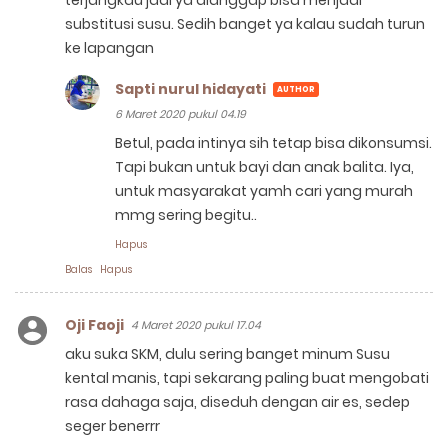
terjangkau jadi ya dianggap bisa menjadi
substitusi susu. Sedih banget ya kalau sudah turun
ke lapangan
Sapti nurul hidayati
6 Maret 2020 pukul 04.19
Betul, pada intinya sih tetap bisa dikonsumsi.
Tapi bukan untuk bayi dan anak balita. Iya,
untuk masyarakat yamh cari yang murah
mmg sering begitu..
Hapus
Balas
Hapus
Oji Faoji
4 Maret 2020 pukul 17.04
aku suka SKM, dulu sering banget minum Susu
kental manis, tapi sekarang paling buat mengobati
rasa dahaga saja, diseduh dengan air es, sedep
seger benerrr