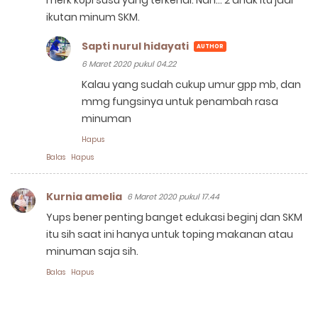
merk kopi susu yang terkenal. Nah... 2 anak itu jadi
ikutan minum SKM.
Sapti nurul hidayati
6 Maret 2020 pukul 04.22
Kalau yang sudah cukup umur gpp mb, dan
mmg fungsinya untuk penambah rasa
minuman
Hapus
Balas
Hapus
Kurnia amelia
6 Maret 2020 pukul 17.44
Yups bener penting banget edukasi beginj dan SKM
itu sih saat ini hanya untuk toping makanan atau
minuman saja sih.
Balas
Hapus