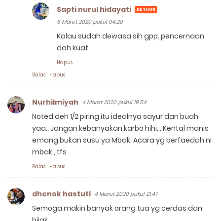
Sapti nurul hidayati
6 Maret 2020 pukul 04.20
Kalau sudah dewasa sih gpp..pencernaan
dah kuat
Hapus
Balas
Hapus
Nurhilmiyah
4 Maret 2020 pukul 19.54
Noted deh 1/2 piring itu idealnya sayur dan buah
yaa.. Jangan kebanyakan karbo hihi... Kental manis
emang bukan susu ya Mbak. Acara yg berfaedah ni
mbak,, tfs
Balas
Hapus
dhenok hastuti
4 Maret 2020 pukul 21.47
Semoga makin banyak orang tua yg cerdas dan
bijak.