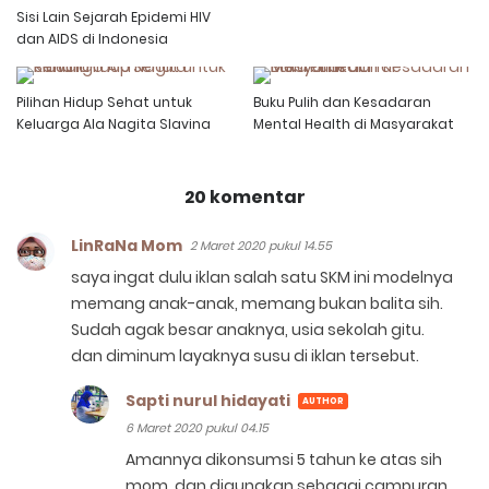
Sisi Lain Sejarah Epidemi HIV
dan AIDS di Indonesia
Pilihan Hidup Sehat untuk
Buku Pulih dan Kesadaran
Keluarga Ala Nagita Slavina
Mental Health di Masyarakat
20 komentar
LinRaNa Mom
2 Maret 2020 pukul 14.55
saya ingat dulu iklan salah satu SKM ini modelnya
memang anak-anak, memang bukan balita sih.
Sudah agak besar anaknya, usia sekolah gitu.
dan diminum layaknya susu di iklan tersebut.
Sapti nurul hidayati
6 Maret 2020 pukul 04.15
Amannya dikonsumsi 5 tahun ke atas sih
mom, dan digunakan sebagai campuran