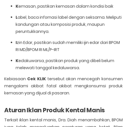
K
emasan, pastikan kemasan dalam kondisi baik
L
abel, baca infornasi label dengan seksama. Meliputi
kandungan atau komposisi produk, maupun
peruntukkannya.
I
zin Edar, pastikan sudah memiliki ijin edar dari BPOM
RI MD/BPOM RI ML/P-IRT
K
edakuwarsa, pastikan produk yang dibeli belum
melewati tanggal kedaluwarsa.
Kebiasaan
Cek KLIK
tersebut akan mencegah konsumen
mengalami akibat fatal akibat mengkonsumsi produk
kemasan yang dijual di pasaran.
Aturan Iklan Produk Kental Manis
Terkait iklan kental manis, Dra. Diah menambahkan, BPOM