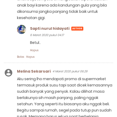
anak bayi karena ada kandungan gula yang bila
dikonsumsi jangka panjang tidak baik untuk
kesehatan gigi.
Sapti nurul hidayati
6 Maret 2020 pukul 04.17
Betul..
Hapus
Balas
Hapus
Melina Sekarsari
4 Maret 2020 pukul 06.29
Aku sering lho mendapati promo di supermarket
termasuk produk susu tapi saat dicek kemasannya
sudah banyak yang penyok. Kalau dilihat masa
berlakunya sih masih panjang, paling nggak
setahun. Yang seperti itu biasanya aku nggak beli.
Begitu sampai rumah, segel pada tutup pun sudah
rusak. Memang harus jeli ya saat berbelanja.