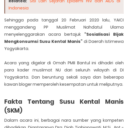
Related:
Sisi Lain Sejarah Epidemi HIV dan AIDS di
Indonesia
Sehingga pada tanggal 20 Februari 2020 lalu, YAICI
menggandeng PP Muslimat Nahdatul Ulama
menyelenggarakan acara bertajuk
“Sosialisasi Bijak
Mengkonsumsi Susu Kental Manis”
di Daerah Istimewa
Yogyakarta.
Acara yang digelar di Omah PMII Bantul ini dihadiri oleh
para kader muslimat NU dari seluruh wilayah di DI
Yogyakarta. Dan beruntung sekali saya dan beberapa
kawan bloger memperoleh kesempatan untuk meliputnya.
Fakta Tentang Susu Kental Manis
(SKM
)
Dalam acara ini, berbagai nara sumber yang kompeten
dihadirkan. Diantaranya Dra. Diah Tjahjonowati, M.Si., Apt -