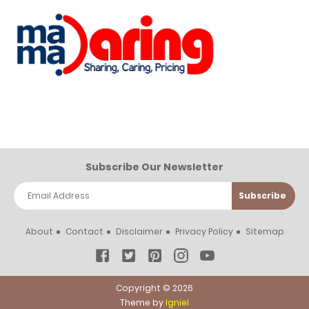
Subscribe Our Newsletter
About
Contact
Disclaimer
Privacy Policy
Sitemap
Copyright ©
2026
Theme by
Igniel