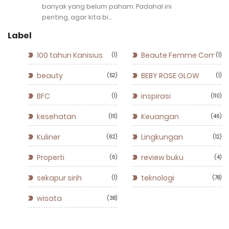
banyak yang belum paham. Padahal ini
penting, agar kita bi…
Label
100 tahun Kanisius
Beaute Femme Commun
1
1
beauty
BEBY ROSE GLOW
52
1
BFC
inspirasi
1
110
kesehatan
Keuangan
111
46
Kuliner
Lingkungan
62
12
Properti
review buku
6
4
sekapur sirih
teknologi
1
78
wisata
38