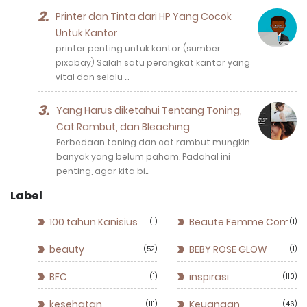
Printer dan Tinta dari HP Yang Cocok
Untuk Kantor
printer penting untuk kantor (sumber :
pixabay) Salah satu perangkat kantor yang
vital dan selalu …
Yang Harus diketahui Tentang Toning,
Cat Rambut, dan Bleaching
Perbedaan toning dan cat rambut mungkin
banyak yang belum paham. Padahal ini
penting, agar kita bi…
Label
100 tahun Kanisius
Beaute Femme Commun
1
1
beauty
BEBY ROSE GLOW
52
1
BFC
inspirasi
1
110
kesehatan
Keuangan
111
46