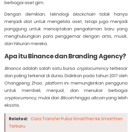
berbagai aset gim.
Dengan demikian, teknologi
blockchain
tidak hanya
menjadi alat untuk mengelola aset, tetapi juga menjadi
panggung untuk menciptakan pengalaman baru yang
menghubungkan para penggemar dengan artis, musik,
dan hiburan mereka.
Apa itu Binance dan Branding Agency?
Binance
adalah salah satu bursa
cryptocurrency
terbesar
dan paling terkenal di dunia. Didirikan pada tahun 2017 oleh
Changpeng Zhao,
platform
ini memungkinkan pengguna
untuk membeli, menjual, dan menukar berbagai
cryptocurrency
, mulai dari
Bitcoin
hingga
altcoin
yang lebih
eksotis.
Related:
Cara Transfer Pulsa Smartfren ke Smartfren
Terbaru