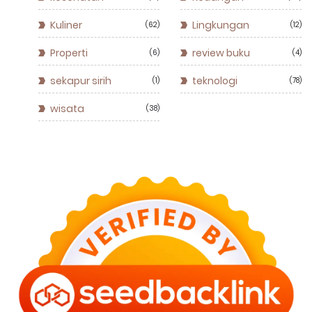
Kuliner
Lingkungan
62
12
Properti
review buku
6
4
sekapur sirih
teknologi
1
78
wisata
38