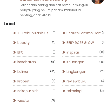
Perbedaan toning dan cat rambut mungkin
banyak yang belum paham. Padahal ini
penting, agar kita bi…
Label
100 tahun Kanisius
Beaute Femme Commun
1
1
beauty
BEBY ROSE GLOW
52
1
BFC
inspirasi
1
110
kesehatan
Keuangan
111
46
Kuliner
Lingkungan
62
12
Properti
review buku
6
4
sekapur sirih
teknologi
1
78
wisata
38