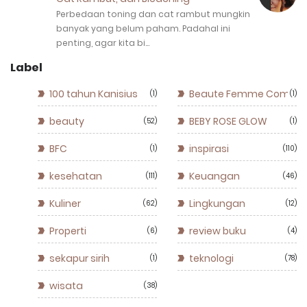
Perbedaan toning dan cat rambut mungkin
banyak yang belum paham. Padahal ini
penting, agar kita bi…
Label
100 tahun Kanisius
Beaute Femme Commun
1
1
beauty
BEBY ROSE GLOW
52
1
BFC
inspirasi
1
110
kesehatan
Keuangan
111
46
Kuliner
Lingkungan
62
12
Properti
review buku
6
4
sekapur sirih
teknologi
1
78
wisata
38