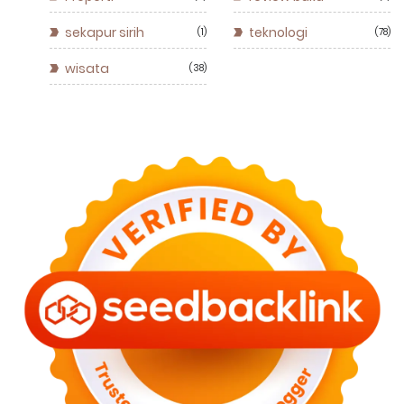
sekapur sirih
teknologi
1
78
wisata
38