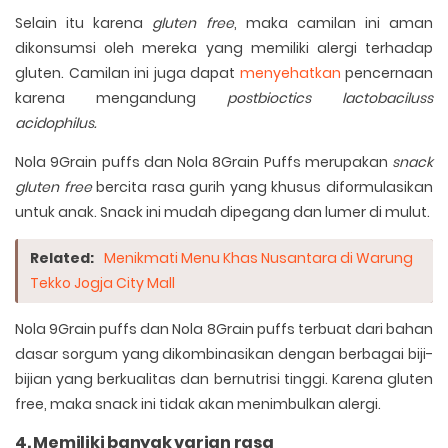
Selain itu karena
gluten free
, maka camilan ini aman
dikonsumsi oleh mereka yang memiliki alergi terhadap
gluten. Camilan ini juga dapat
menyehatkan
pencernaan
karena mengandung
postbioctics lactobaciluss
acidophilus.
Nola 9Grain puffs dan Nola 8Grain Puffs merupakan
snack
gluten free
bercita rasa gurih yang khusus diformulasikan
untuk anak. Snack ini mudah dipegang dan lumer di mulut.
Related:
Menikmati Menu Khas Nusantara di Warung
Tekko Jogja City Mall
Nola 9Grain puffs dan Nola 8Grain puffs terbuat dari bahan
dasar sorgum yang dikombinasikan dengan berbagai biji-
bijian yang berkualitas dan bernutrisi tinggi. Karena gluten
free, maka snack ini tidak akan menimbulkan alergi.
4. Memiliki banyak varian rasa