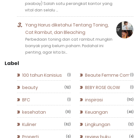
pixabay) Salah satu perangkat kantor yang
vital dan selalu …
Yang Harus diketahui Tentang Toning,
Cat Rambut, dan Bleaching
Perbedaan toning dan cat rambut mungkin
banyak yang belum paham. Padahal ini
penting, agar kita bi…
Label
100 tahun Kanisius
Beaute Femme Commun
1
1
beauty
BEBY ROSE GLOW
52
1
BFC
inspirasi
1
110
kesehatan
Keuangan
111
46
Kuliner
Lingkungan
62
12
Properti
review buku
6
4