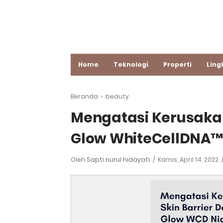
Home
Teknologi
Properti
Ling
Beranda
›
beauty
Mengatasi Kerusakan
Glow WhiteCellDNA™
Oleh
Sapti nurul hidayati
Kamis, April 14, 2022