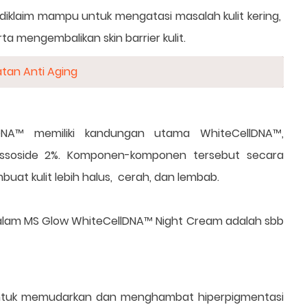
klaim mampu untuk mengatasi masalah kulit kering,
a mengembalikan skin barrier kulit.
atan Anti Aging
A™ memiliki kandungan utama WhiteCellDNA™,
assoside 2%. Komponen-komponen tersebut secara
t kulit lebih halus, cerah, dan lembab.
lam MS Glow WhiteCellDNA™ Night Cream adalah sbb
 untuk memudarkan dan menghambat hiperpigmentasi