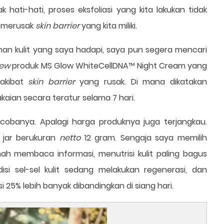
k hati-hati, proses eksfoliasi yang kita lakukan tidak
a merusak
skin barrier
yang kita miliki.
han kulit yang saya hadapi, saya pun segera mencari
iew
produk MS Glow WhiteCellDNA™ Night Cream yang
 akibat
skin barrier
yang rusak. Di mana dikatakan
kaian secara teratur selama 7 hari.
cobanya. Apalagi harga produknya juga terjangkau.
 jar berukuran
netto
12 gram. Sengaja saya memilih
h membaca informasi, menutrisi kulit paling bagus
disi sel-sel kulit sedang melakukan regenerasi, dan
 25% lebih banyak dibandingkan di siang hari.