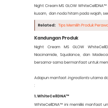
Night Cream MS GLOW WhiteCellDNA™ di
kusam, dan noda hitam pada wajah, sert
Related:
Tips Memilih Produk Peraw
Kandungan Produk
Night Cream MS GLOW WhiteCellDN
Niacinamide, Squalance, dan Madec
bersama-sama bermanfaat untuk membua
Adapun manfaat
ingredients
utama da
:
1. WhiteCellDNA™
WhiteCellDNA™ ini memiliki manfaat