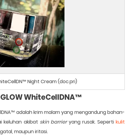
iteCellDN™ Night Cream (doc.pri)
S GLOW WhiteCellDNA™
llDNA™ adalah krim malam yang mengandung bahan-
i keluhan akibat
skin barrier
yang rusak. Seperti
kulit
gatal, maupun iritasi.