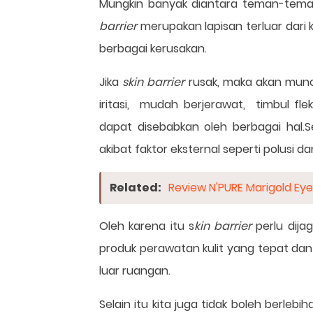
Mungkin banyak diantara teman-teman
barrier
merupakan lapisan terluar dari k
berbagai kerusakan.
Jika
skin barrier
rusak, maka akan muncul
iritasi, mudah berjerawat, timbul fle
dapat disebabkan oleh berbagai hal.
akibat faktor eksternal seperti polusi d
Related:
Review N'PURE Marigold E
Oleh karena itu s
kin barrier
perlu dija
produk perawatan kulit yang tepat dan 
luar ruangan.
Selain itu kita juga tidak boleh berleb